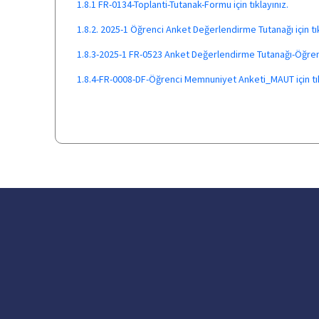
1.8.1 FR-0134-Toplanti-Tutanak-Formu için tıklayınız.
1.8.2. 2025-1 Öğrenci Anket Değerlendirme Tutanağı için tık
1.8.3-2025-1 FR-0523 Anket Değerlendirme Tutanağı-Öğrenci 
1.8.4-FR-0008-DF-Öğrenci Memnuniyet Anketi_MAUT için tık