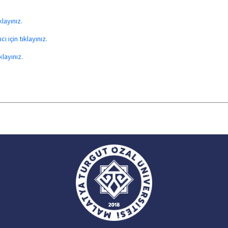
layınız.
için tıklayınız.
layınız.