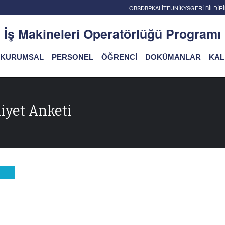
OBS
DBP
KALİTE
UNİKYS
GERİ BİLDİ
İş Makineleri Operatörlüğü Programı
KURUMSAL
PERSONEL
ÖĞRENCİ
DOKÜMANLAR
KAL
yet Anketi