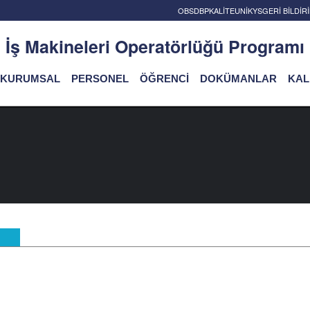
OBS
DBP
KALİTE
UNİKYS
GERİ BİLDİ
İş Makineleri Operatörlüğü Programı
KURUMSAL
PERSONEL
ÖĞRENCİ
DOKÜMANLAR
KAL