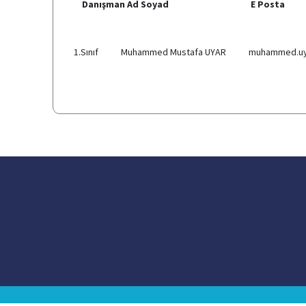
Danışman Ad Soyad E Posta D
1.Sınıf Muhammed Mustafa UYAR muhammed.uyar@o