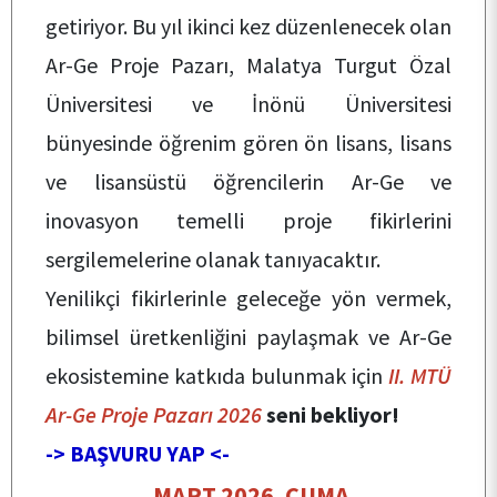
getiriyor. Bu yıl ikinci kez düzenlenecek olan
ANA SAYFA
Ar-Ge Proje Pazarı, Malatya Turgut Özal
Üniversitesi ve İnönü Üniversitesi
KURUMSAL
bünyesinde öğrenim gören ön lisans, lisans
ve lisansüstü öğrencilerin Ar-Ge ve
PERSONEL
inovasyon temelli proje fikirlerini
sergilemelerine olanak tanıyacaktır.
ÖĞRENCİ
Yenilikçi fikirlerinle geleceğe yön vermek,
bilimsel üretkenliğini paylaşmak ve Ar-Ge
DOKÜMANLAR
ekosistemine katkıda bulunmak için
II. MTÜ
Ar-Ge Proje Pazarı 2026
seni bekliyor!
-> BAŞVURU YAP <-
KALİTE
MART 2026, CUMA